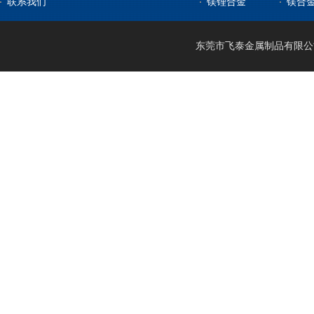
联系我们
镁锂合金
镁合
镁合金棒材
稀土镁中间合金
钛带
高温合金
镁合金管材
稀土铝中间合金
钛管
软磁合金
镁合金线材
钛篮
膨胀合金
东莞市飞泰金属制品有限公司 2
镁锂合金
钛合金CNC加工
耐腐蚀合金
镁合金压铸
形状记忆合金
LA141
镁合金机加工
电热合金
LZ91
镁合金表面处理
LA91
MA21
LAZ931
LAZ933
MA18