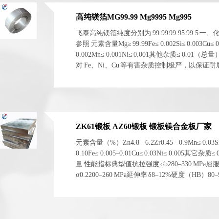
高纯镁箔MG99.99 Mg9995 Mg995
飞泰高纯镁箔纯度分别为 99.99 99.95 99.5 一
参照 元素含量Mg≥ 99.99Fe≤ 0.002Si≤ 0.003Cu≤ 0
0.002Mn≤ 0.001Ni≤ 0.001其他杂质≤ 0.01（总
对 Fe、Ni、Cu 等有害杂质控制极严，以保证
电化学稳定性。 二、物理与...
ZK61锻板 AZ60锻板 锻板镁合金板厂家
元素含量（%）Zn4.8 – 6.2Zr0.45 – 0.9Mn≤ 0.03S
0.10Fe≤ 0.005–0.01Cu≤ 0.03Ni≤ 0.005其它杂质≤
量 性能指标典型值抗拉强度 σb280–330 MPa屈
σ0.2200–260 MPa延伸率 δ8–12%硬度（HB）80
1.83 g/cm³ 左右弹性模量~45 GPa 性能指标典型...