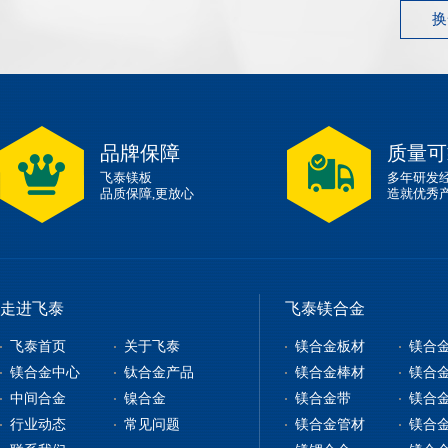
换
品牌保障
质量可
飞泰镁板
多年研发
品质保障,更放心
造就优秀
走进飞泰
飞泰镁合金
飞泰首页
关于飞泰
镁合金板材
镁合
镁合金中心
钛合金产品
镁合金棒材
镁合
中间合金
镍合金
镁合金带
镁合
镁合金板材
钛合金板
行业动态
常见问题
镁合金管材
镁合
镁合金型材
钇铁合金
钛合金棒
纯镍