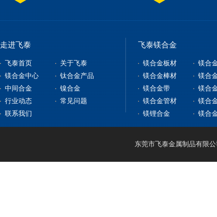
走进飞泰
飞泰镁合金
飞泰首页
关于飞泰
镁合金板材
镁合
镁合金中心
钛合金产品
镁合金棒材
镁合
中间合金
镍合金
镁合金带
镁合
镁合金板材
钛合金板
行业动态
常见问题
镁合金管材
镁合
镁合金型材
钇铁合金
钛合金棒
纯镍
联系我们
镁锂合金
镁合
镁合金棒材
稀土镁中间合金
钛带
高温合金
镁合金管材
稀土铝中间合金
钛管
软磁合金
镁合金线材
钛篮
膨胀合金
东莞市飞泰金属制品有限公司 2
镁锂合金
钛合金CNC加工
耐腐蚀合金
镁合金压铸
形状记忆合金
LA141
镁合金机加工
电热合金
LZ91
镁合金表面处理
LA91
MA21