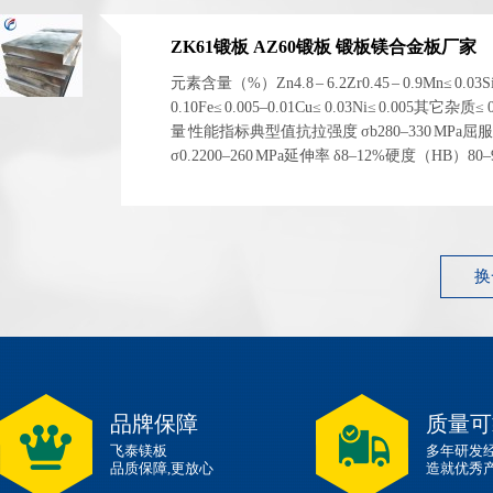
ZK61锻板 AZ60锻板 锻板镁合金板厂家
元素含量（%）Zn4.8 – 6.2Zr0.45 – 0.9Mn≤ 0.03S
0.10Fe≤ 0.005–0.01Cu≤ 0.03Ni≤ 0.005其它杂质≤
量 性能指标典型值抗拉强度 σb280–330 MPa屈
σ0.2200–260 MPa延伸率 δ8–12%硬度（HB）80
1.83 g/cm³ 左右弹性模量~45 GPa 性能指标典型...
换
品牌保障
质量可
飞泰镁板
多年研发
品质保障,更放心
造就优秀