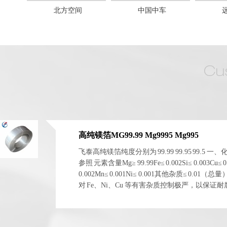
北方空间
中国中车
高纯镁箔MG99.99 Mg9995 Mg995
飞泰高纯镁箔纯度分别为 99.99 99.95 99.5 一
参照 元素含量Mg≥ 99.99Fe≤ 0.002Si≤ 0.003Cu≤ 0
0.002Mn≤ 0.001Ni≤ 0.001其他杂质≤ 0.01（总
对 Fe、Ni、Cu 等有害杂质控制极严，以保证
电化学稳定性。 二、物理与...