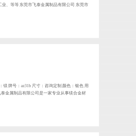
车工业、等等 东莞市飞泰金属制品有限公司 东莞市
 in
/usr/home/byu2970380001/htdocs/wp-includes/functions.php
on line
6121
：镁 牌号：az31b 尺寸：咨询定制 颜色：银色 用
飞泰金属制品有限公司是一家专业从事镁合金材