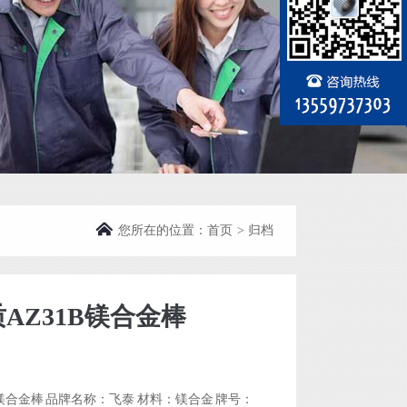
您所在的位置：
首页
>
归档
AZ31B镁合金棒
 in
/usr/home/byu2970380001/htdocs/wp-includes/functions.php
on line
6121
B镁合金棒 品牌名称：飞泰 材料：镁合金 牌号：