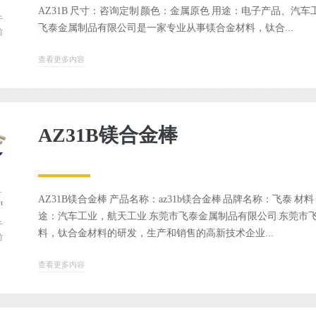
AZ31B 尺寸：咨询定制 颜色：金属原色 用途：电子产品、汽
于
飞泰金属制品有限公司是一家专业从事镁合金材料，钛合...
前
查看更多内容
AZ31B镁合金棒
弃用
！请使用 the_author_meta('nickname') 代替。
AZ31B镁合金棒 产品名称：az31b镁合金棒 品牌名称：飞泰 材料
t
途：汽车工业，航天工业 东莞市飞泰金属制品有限公司 东莞市
于
料，钛合金材料的研发，生产和销售的高新技术企业...
前
查看更多内容