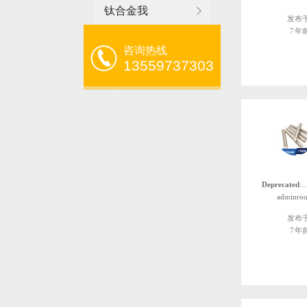
钛合金我
发布
7 年
咨询热线
13559737303
Deprecated
: 函数 the_author_nickname 自版本 2.8.0 起已
adminroo
发布
7 年