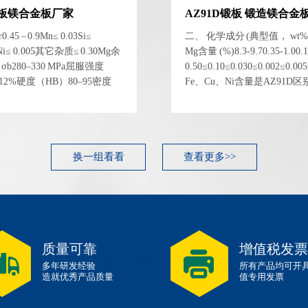
 锻板镁合金板厂家
AZ91D锻板 锻造镁合金
5 – 0.9Mn≤ 0.03Si≤
二、 化学成分 (典型值， wt%)
.03Ni≤ 0.005其它杂质≤ 0.30Mg余
Mg含量 (%)8.3-9.70.35-1.00.1
280–330 MPa屈服强度
0.50≤0.10≤0.030≤0.002≤
δ8–12%硬度（HB）80–95密度
Fe、Cu、Ni含量是AZ91D区
5 GPa 性能指标典型...
的关键，这使其耐蚀性可与压
学性能 (锻造态，典型...
换一组看看
查看更多>>
质量可靠
增值税发票
多年研发经验
所有产品均可开
造就优秀产品质量
值专用发票