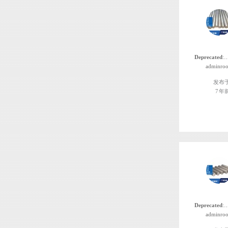
Deprecated
: 函数 the_author_nickname 自版本 2.8.0 起已
adminroo
发布
7 年
Deprecated
: 函数 the_author_nickname 自版本 2.8.0 起已
adminroo