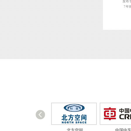
发布
7 年
北方空间
中国中车
远