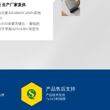
板 生产厂家直供
元素AlZnMnSiCuNiFe其他
5-
0.005≤0.02余量关键点： 极低的
别于早期AZ91A/B/C等型号
铸铝合金相媲美。三、 力
产品售后支持
具增
产品技术支持
7x24小时保障