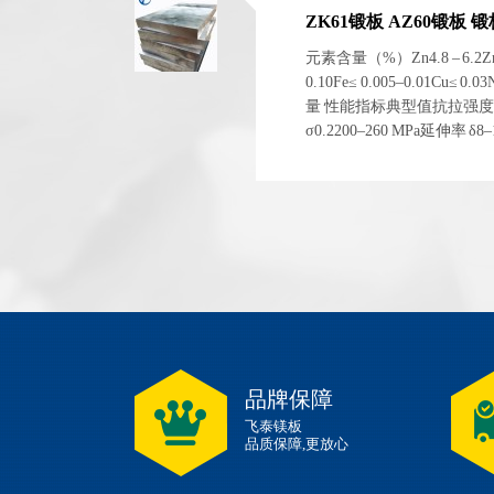
ZK61锻板 AZ60锻板
元素含量（%）Zn4.8 – 6.2Zr0.4
0.10Fe≤ 0.005–0.01Cu≤ 0
量 性能指标典型值抗拉强度 σb
σ0.2200–260 MPa延伸率 
1.83 g/cm³ 左右弹性模量~4
品牌保障
飞泰镁板
品质保障,更放心