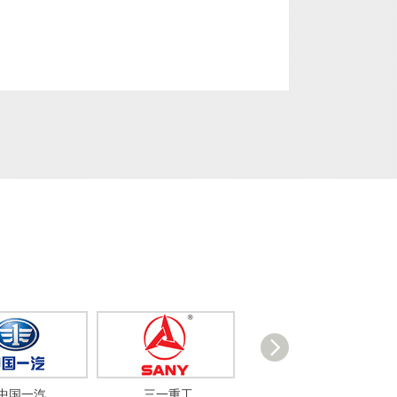
三一重工
中国南车
比亚迪