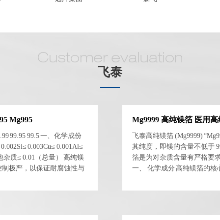
飞泰
5 Mg995
Mg9999 高纯镁箔 医用
 99.95 99.5 一、化学成份
飞泰高纯镁箔 (Mg9999) “M
02Si≤ 0.003Cu≤ 0.001Al≤
其纯度，即镁的含量不低于 9
001其他杂质≤ 0.01（总量） 高纯镁
箔是为对杂质含量有严格要
杂质控制极严，以保证耐腐蚀性与
一、 化学成分 高纯镁箔的
..
其主要化学成分大致如下： 镁 (