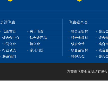
走进飞泰
飞泰镁合金
飞泰首页
关于飞泰
镁合金板材
镁合
镁合金中心
钛合金产品
镁合金棒材
镁合
中间合金
镍合金
镁合金带
镁合
镁合金板材
钛合金板
行业动态
常见问题
镁合金管材
镁合
镁合金型材
钇铁合金
钛合金棒
纯镍
联系我们
镁锂合金
镁合
镁合金棒材
稀土镁中间合金
钛带
高温合金
镁合金管材
稀土铝中间合金
钛管
软磁合金
镁合金线材
钛篮
膨胀合金
东莞市飞泰金属制品有限公司 2
镁锂合金
钛合金CNC加工
耐腐蚀合金
镁合金压铸
形状记忆合金
LA141
镁合金机加工
电热合金
LZ91
镁合金表面处理
LA91
MA21