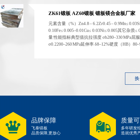
ZK61锻板 AZ60锻板 锻板镁合金板厂家
元素含量（%）Zn4.8 – 6.2Zr0.45 – 0.9Mn≤ 0.03S
0.10Fe≤ 0.005–0.01Cu≤ 0.03Ni≤ 0.005其它杂质≤
量 性能指标典型值抗拉强度 σb280–330 MPa屈
σ0.2200–260 MPa延伸率 δ8–12%硬度（HB）80
1.83 g/cm³ 左右弹性模量~45 GPa 性能指标典型...
换
品牌保障
质量可
飞泰镁板
多年研发
品质保障,更放心
造就优秀