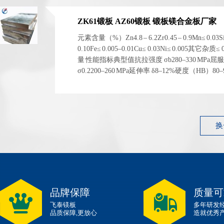
ZK61锻板 AZ60锻板 锻板镁合金板厂家
元素含量（%）Zn4.8 – 6.2Zr0.45 – 0.9Mn≤ 0.03S
0.10Fe≤ 0.005–0.01Cu≤ 0.03Ni≤ 0.005其它杂质≤
量 性能指标典型值抗拉强度 σb280–330 MPa屈
σ0.2200–260 MPa延伸率 δ8–12%硬度（HB）80
1.83 g/cm³ 左右弹性模量~45 GPa 性能指标典型...
换
品牌保障
质量可
飞泰镁板
多年研发
品质保障,更放心
造就优秀