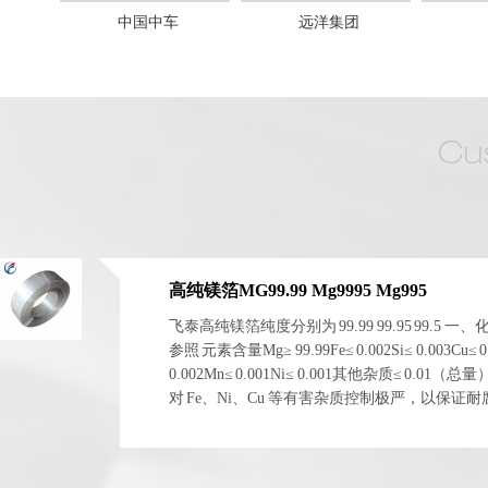
中国中车
远洋集团
高纯镁箔MG99.99 Mg9995 Mg995
飞泰高纯镁箔纯度分别为 99.99 99.95 99.5 一
参照 元素含量Mg≥ 99.99Fe≤ 0.002Si≤ 0.003Cu≤ 0
0.002Mn≤ 0.001Ni≤ 0.001其他杂质≤ 0.01（总
对 Fe、Ni、Cu 等有害杂质控制极严，以保证
电化学稳定性。 二、物理与...