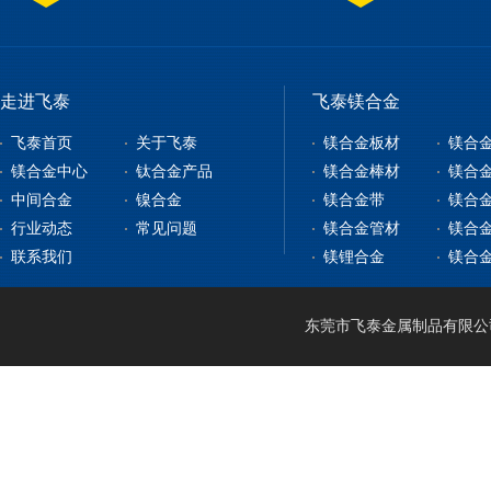
走进飞泰
飞泰镁合金
飞泰首页
关于飞泰
镁合金板材
镁合
镁合金中心
钛合金产品
镁合金棒材
镁合
中间合金
镍合金
镁合金带
镁合
镁合金板材
钛合金板
行业动态
常见问题
镁合金管材
镁合
镁合金型材
钇铁合金
钛合金棒
纯镍
联系我们
镁锂合金
镁合
镁合金棒材
稀土镁中间合金
钛带
高温合金
镁合金管材
稀土铝中间合金
钛管
软磁合金
镁合金线材
钛篮
膨胀合金
东莞市飞泰金属制品有限公司 2
镁锂合金
钛合金CNC加工
耐腐蚀合金
镁合金压铸
形状记忆合金
LA141
镁合金机加工
电热合金
LZ91
镁合金表面处理
LA91
MA21