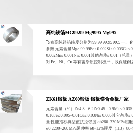
高纯镁箔MG99.99 Mg9995 Mg995
飞泰高纯镁箔纯度分别为 99.99 99.95 99.5 一
参照 元素含量Mg≥ 99.99Fe≤ 0.002Si≤ 0.003Cu≤ 0
0.002Mn≤ 0.001Ni≤ 0.001其他杂质≤ 0.01（总
对 Fe、Ni、Cu 等有害杂质控制极严，以保证
电化学稳定性。 二、物理与...
ZK61锻板 AZ60锻板 锻板镁合金板厂家
元素含量（%）Zn4.8 – 6.2Zr0.45 – 0.9Mn≤ 0.03S
0.10Fe≤ 0.005–0.01Cu≤ 0.03Ni≤ 0.005其它杂质≤
量 性能指标典型值抗拉强度 σb280–330 MPa屈
σ0.2200–260 MPa延伸率 δ8–12%硬度（HB）80