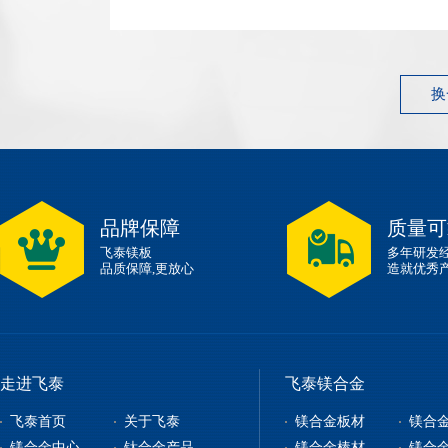
1.83 g/cm³ 左右弹性模量~45 GPa 性能指标典型...
换
品牌保障
质量可
飞泰镁板
多年研发
品质保障,更放心
造就优秀
走进飞泰
飞泰镁合金
飞泰首页
关于飞泰
镁合金板材
镁合
镁合金中心
钛合金产品
镁合金棒材
镁合