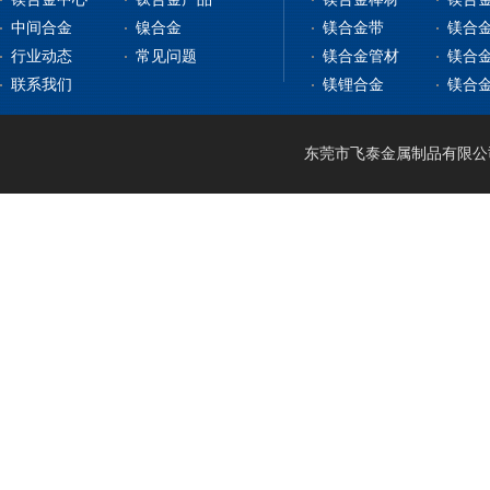
中间合金
镍合金
镁合金带
镁合
镁合金板材
钛合金板
行业动态
常见问题
镁合金管材
镁合
镁合金型材
钇铁合金
钛合金棒
纯镍
联系我们
镁锂合金
镁合
镁合金棒材
稀土镁中间合金
钛带
高温合金
镁合金管材
稀土铝中间合金
钛管
软磁合金
镁合金线材
钛篮
膨胀合金
东莞市飞泰金属制品有限公司 2
镁锂合金
钛合金CNC加工
耐腐蚀合金
镁合金压铸
形状记忆合金
LA141
镁合金机加工
电热合金
LZ91
镁合金表面处理
LA91
MA21
LAZ931
LAZ933
MA18