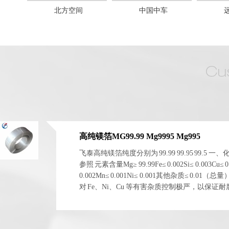
北方空间
中国中车
高纯镁箔MG99.99 Mg9995 Mg995
飞泰高纯镁箔纯度分别为 99.99 99.95 99.5 一
参照 元素含量Mg≥ 99.99Fe≤ 0.002Si≤ 0.003Cu≤ 0
0.002Mn≤ 0.001Ni≤ 0.001其他杂质≤ 0.01（总
对 Fe、Ni、Cu 等有害杂质控制极严，以保证
电化学稳定性。 二、物理与...