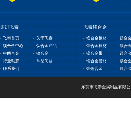
走进飞泰
飞泰镁合金
飞泰首页
关于飞泰
镁合金板材
镁合
镁合金中心
钛合金产品
镁合金棒材
镁合
中间合金
镍合金
镁合金带
镁合
镁合金板材
钛合金板
行业动态
常见问题
镁合金管材
镁合
镁合金型材
钇铁合金
钛合金棒
纯镍
联系我们
镁锂合金
镁合
镁合金棒材
稀土镁中间合金
钛带
高温合金
镁合金管材
稀土铝中间合金
钛管
软磁合金
镁合金线材
钛篮
膨胀合金
东莞市飞泰金属制品有限公司 2
镁锂合金
钛合金CNC加工
耐腐蚀合金
镁合金压铸
形状记忆合金
LA141
镁合金机加工
电热合金
LZ91
镁合金表面处理
LA91
MA21