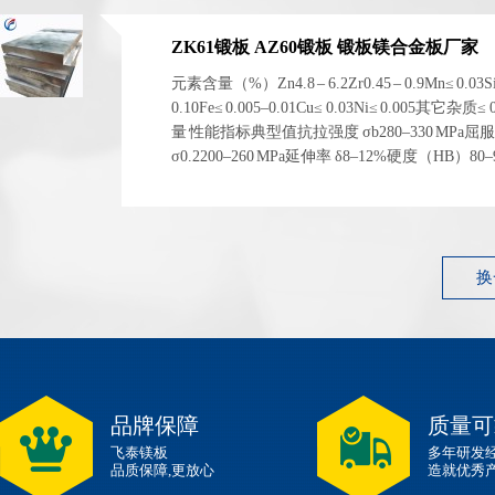
ZK61锻板 AZ60锻板 锻板镁合金板厂家
元素含量（%）Zn4.8 – 6.2Zr0.45 – 0.9Mn≤ 0.03S
0.10Fe≤ 0.005–0.01Cu≤ 0.03Ni≤ 0.005其它杂质≤
量 性能指标典型值抗拉强度 σb280–330 MPa屈
σ0.2200–260 MPa延伸率 δ8–12%硬度（HB）80
1.83 g/cm³ 左右弹性模量~45 GPa 性能指标典型...
换
品牌保障
质量可
飞泰镁板
多年研发
品质保障,更放心
造就优秀