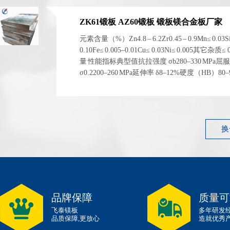
ZK61锻板 AZ60锻板 锻板镁合金板厂家
元素含量（%）Zn4.8 – 6.2Zr0.45 – 0.9Mn≤ 0.03S
0.10Fe≤ 0.005–0.01Cu≤ 0.03Ni≤ 0.005其它杂质≤
量 性能指标典型值抗拉强度 σb280–330 MPa屈
σ0.2200–260 MPa延伸率 δ8–12%硬度（HB）80
1.83 g/cm³ 左右弹性模量~45 GPa 性能指标典型...
换
品牌保障
质量可
飞泰镁板
多年研发
品质保障,更放心
造就优秀