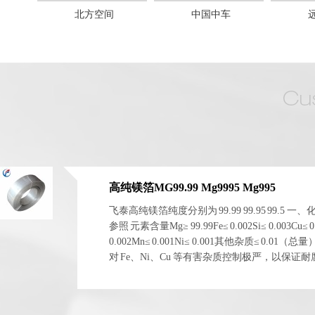
北方空间
中国中车
高纯镁箔MG99.99 Mg9995 Mg995
飞泰高纯镁箔纯度分别为 99.99 99.95 99.5 一
参照 元素含量Mg≥ 99.99Fe≤ 0.002Si≤ 0.003Cu≤ 0
0.002Mn≤ 0.001Ni≤ 0.001其他杂质≤ 0.01（总
对 Fe、Ni、Cu 等有害杂质控制极严，以保证
电化学稳定性。 二、物理与...