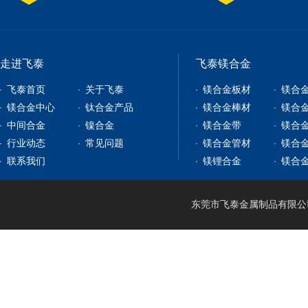
走进飞泰
飞泰镁合金
飞泰首页
关于飞泰
镁合金板材
镁合
镁合金中心
钛合金产品
镁合金棒材
镁合
中间合金
镍合金
镁合金带
镁合
镁合金板材
钛合金板
行业动态
常见问题
镁合金管材
镁合
镁合金型材
钇铁合金
钛合金棒
纯镍
联系我们
镁锂合金
镁合
镁合金棒材
稀土镁中间合金
钛带
高温合金
镁合金管材
稀土铝中间合金
钛管
软磁合金
镁合金线材
钛篮
膨胀合金
东莞市飞泰金属制品有限公司 2
镁锂合金
钛合金CNC加工
耐腐蚀合金
镁合金压铸
形状记忆合金
LA141
镁合金机加工
电热合金
LZ91
镁合金表面处理
LA91
MA21