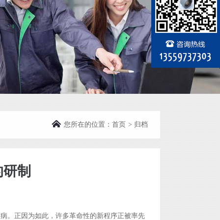
您所在的位置：
首页
>
归档
的研制
 in
/usr/home/byu2970380001/htdocs/wp-includes/functions.php
on line
6121
疾病。正因为如此，许多革命性的新程序正被率先