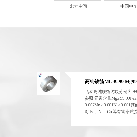
徐工集团
北方空间
中国中
高纯镁箔MG99.99 Mg999
飞泰高纯镁箔纯度分别为 99.99
参照 元素含量Mg≥ 99.99Fe≤ 0.0
0.002Mn≤ 0.001Ni≤ 0.
对 Fe、Ni、Cu 等有害
电化学稳定性。 二、物理与.