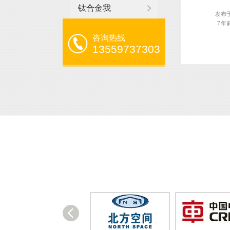
钛合金我
发布
7 年
咨询热线
13559737303