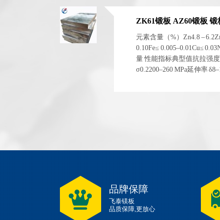
ZK61锻板 AZ60锻板
元素含量（%）Zn4.8 – 6.2Zr0.4
0.10Fe≤ 0.005–0.01Cu≤ 0
量 性能指标典型值抗拉强度 σb
σ0.2200–260 MPa延伸率 
1.83 g/cm³ 左右弹性模量~4
品牌保障
飞泰镁板
品质保障,更放心