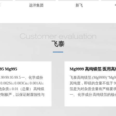
车
远洋集团
新飞
飞泰
5 Mg995
Mg9999 高纯镁箔 医用
 99.95 99.5 一、化学成份
飞泰高纯镁箔 (Mg9999) “M
02Si≤ 0.003Cu≤ 0.001Al≤
其纯度，即镁的含量不低于 9
001其他杂质≤ 0.01（总量） 高纯镁
箔是为对杂质含量有严格要
杂质控制极严，以保证耐腐蚀性与
一、 化学成分 高纯镁箔的
..
其主要化学成分大致如下： 镁 (