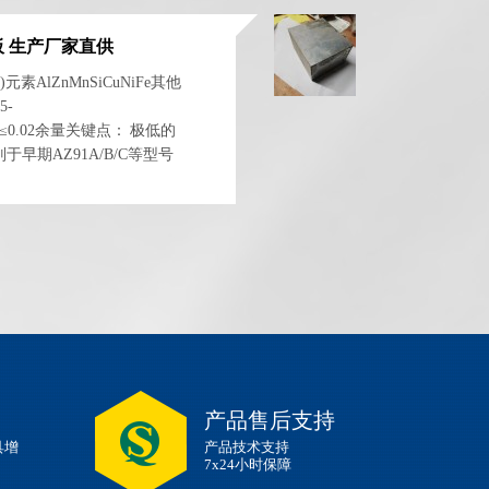
板 生产厂家直供
元素AlZnMnSiCuNiFe其他
5-
0.005≤0.02余量关键点： 极低的
别于早期AZ91A/B/C等型号
铸铝合金相媲美。三、 力
产品售后支持
具增
产品技术支持
7x24小时保障