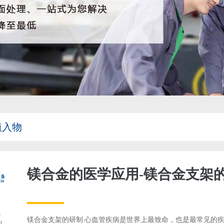
植入物
镁合金的医学应用-镁合金支架
弃用
！请使用 the_author_meta('nickname') 代替。
镁合金支架的研制 心血管疾病是世界上最致命，也是最常见的
t