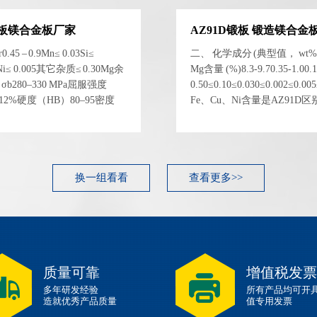
 锻板镁合金板厂家
AZ91D锻板 锻造镁合金
5 – 0.9Mn≤ 0.03Si≤
二、 化学成分 (典型值， wt%)
.03Ni≤ 0.005其它杂质≤ 0.30Mg余
Mg含量 (%)8.3-9.70.35-1.00.1
280–330 MPa屈服强度
0.50≤0.10≤0.030≤0.002≤
δ8–12%硬度（HB）80–95密度
Fe、Cu、Ni含量是AZ91D区
5 GPa 性能指标典型...
的关键，这使其耐蚀性可与压
学性能 (锻造态，典型...
换一组看看
查看更多>>
质量可靠
增值税发票
多年研发经验
所有产品均可开
造就优秀产品质量
值专用发票