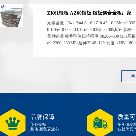
ZK61锻板 AZ60锻板 锻板镁合金板厂家
元素含量（%）Zn4.8 – 6.2Zr0.45 – 0.9Mn≤ 0.03S
0.10Fe≤ 0.005–0.01Cu≤ 0.03Ni≤ 0.005其它杂质≤
量 性能指标典型值抗拉强度 σb280–330 MPa屈
σ0.2200–260 MPa延伸率 δ8–12%硬度（HB）80
1.83 g/cm³ 左右弹性模量~45 GPa 性能指标典型...
换
品牌保障
质量可
飞泰镁板
多年研发
品质保障,更放心
造就优秀