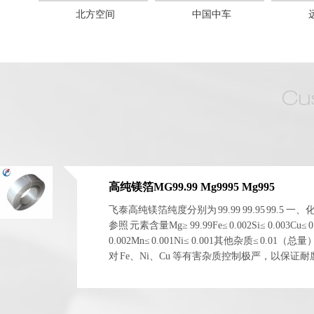
北方空间
中国中车
高纯镁箔MG99.99 Mg9995 Mg995
飞泰高纯镁箔纯度分别为 99.99 99.95 99.5 一
参照 元素含量Mg≥ 99.99Fe≤ 0.002Si≤ 0.003Cu≤ 0
0.002Mn≤ 0.001Ni≤ 0.001其他杂质≤ 0.01（总
对 Fe、Ni、Cu 等有害杂质控制极严，以保证
电化学稳定性。 二、物理与...