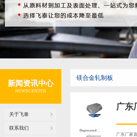
镁合金轧制板
新闻资讯中心
NEWS CENTER
广东
关于飞泰
联系我们
Deprecated
: 函数 the_author_nickname 自版本 2.8.0 起已
广东厂家直
adminroot