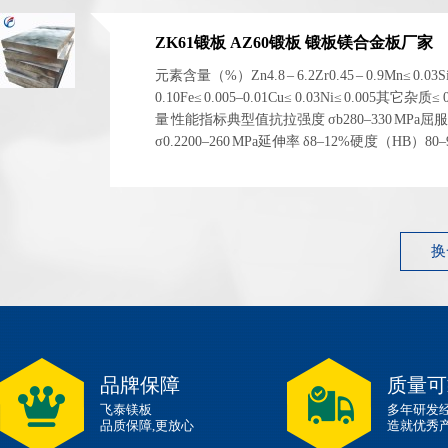
ZK61锻板 AZ60锻板 锻板镁合金板厂家
元素含量（%）Zn4.8 – 6.2Zr0.45 – 0.9Mn≤ 0.03S
0.10Fe≤ 0.005–0.01Cu≤ 0.03Ni≤ 0.005其它杂质≤
量 性能指标典型值抗拉强度 σb280–330 MPa屈
σ0.2200–260 MPa延伸率 δ8–12%硬度（HB）80
1.83 g/cm³ 左右弹性模量~45 GPa 性能指标典型...
换
品牌保障
质量可
飞泰镁板
多年研发
品质保障,更放心
造就优秀