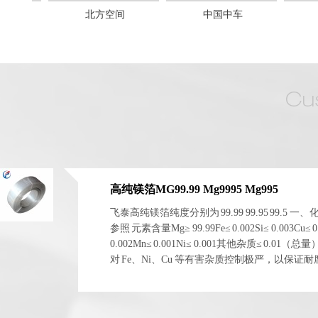
北方空间
中国中车
高纯镁箔MG99.99 Mg9995 Mg995
飞泰高纯镁箔纯度分别为 99.99 99.95 99.5 一
参照 元素含量Mg≥ 99.99Fe≤ 0.002Si≤ 0.003Cu≤ 0
0.002Mn≤ 0.001Ni≤ 0.001其他杂质≤ 0.01（总
对 Fe、Ni、Cu 等有害杂质控制极严，以保证
电化学稳定性。 二、物理与...