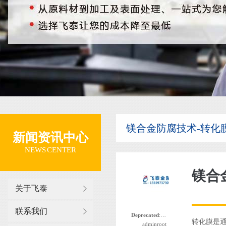
镁合金防腐技术-转化
新闻资讯中心
NEWS CENTER
镁合
关于飞泰
联系我们
Deprecated
: 函数 the_author_nickname 自版本 2.8.0 起已
转化膜是
adminroot