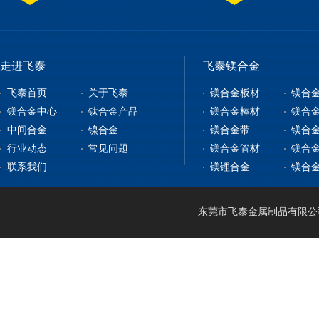
走进飞泰
飞泰镁合金
飞泰首页
关于飞泰
镁合金板材
镁合
镁合金中心
钛合金产品
镁合金棒材
镁合
中间合金
镍合金
镁合金带
镁合
镁合金板材
钛合金板
行业动态
常见问题
镁合金管材
镁合
镁合金型材
钇铁合金
钛合金棒
纯镍
联系我们
镁锂合金
镁合
镁合金棒材
稀土镁中间合金
钛带
高温合金
镁合金管材
稀土铝中间合金
钛管
软磁合金
镁合金线材
钛篮
膨胀合金
东莞市飞泰金属制品有限公司 2
镁锂合金
钛合金CNC加工
耐腐蚀合金
镁合金压铸
形状记忆合金
LA141
镁合金机加工
电热合金
LZ91
镁合金表面处理
LA91
MA21