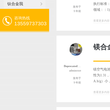
钛合金我
执行标准：G
发布于
领域：：1
9 年前
咨询热线
查看更多内容
13559737303
镁合
Deprecated
: 函数 the_author_nickname 自版本 2.8.0 起已
镁空气电池的
adminroot
性为1.31
发布于
A.h/g）
9 年前
查看更多内容