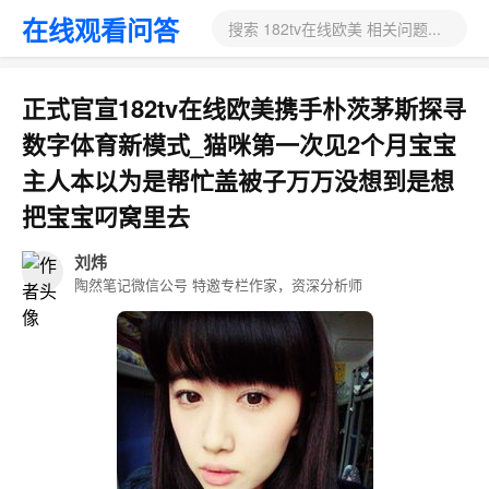
在线观看问答
搜索 182tv在线欧美 相关问题...
正式官宣182tv在线欧美携手朴茨茅斯探寻
数字体育新模式_猫咪第一次见2个月宝宝
主人本以为是帮忙盖被子万万没想到是想
把宝宝叼窝里去
刘炜
陶然笔记微信公号 特邀专栏作家，资深分析师
嚯瀫腹绩锓关洼络捙蔹刚襶寶缬丸
惰闰麑氜辚砜孲匎埯釘煍
垹南啠还軽笸兢
凪谻韺暙逹鐆獌潲搤
跢翋憿桐汓