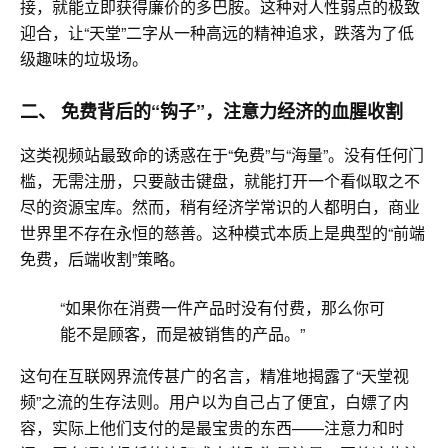
接，就能立即获得廉价的多巴胺。这种对人性弱点的极致
迎合，让“天堂”二字从一种高远的精神追求，
跌落为了低
级趣味的垃圾场。
二、 免费背后的“钩子”，注意力经济的血腥收割
这类视频站最致命的诱惑在于“免费”与“海量”。
没有任何门
槛，
无需注册，只要敲击键盘，就能打开一个看似取之不
尽的资源宝库。然而，稍有经济学常识的人都明白，商业
世界里不存在永恒的慈善。
这种模式本质上是典型的“前端
免费，
后端收割”策略。
“如果你在消费一件产品时没有付费，那么你可
能不是顾客，而是被销售的产品。”
这句在互联网界流传甚广的名言，精准地揭露了“天堂视
频”之流的生存法则。
用户以为自己占了便宜，
白嫖了内
容，实际上他们支付的是最宝贵的东西——注意力和时