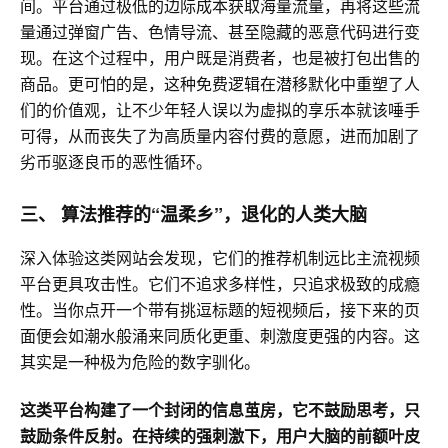
间。平台通过极低的边际成本获取海量流量，
再将这些流
量通过弹窗广告、色情导流、甚至隐藏的恶意代码进行变
现。
在这个过程中，用户既是消费者，
也是被打包出售的
商品。更可怕的是，这种免费逻辑在潜移默化中重塑了人
们的价值观，
让不少年轻人误以为虚拟的享乐本就该唾手
可得，从而丧失了为高质量内容付费的意愿，进而加剧了
劣币驱逐良币的恶性循环。
三、 算法推荐的“温柔乡”，退化的人类大脑
深入体验这类网站会发现，它们的推荐机制远比主流视频
平台更具攻击性。它们不追求多样性，
只追求极致的成瘾
性。当你点开一个带有挑逗标题的短视频后，
接下来的页
面便会如潮水般涌来同质化更重、刺激度更强的内容。这
其实是一种极为危险的数字驯化。
这类平台构建了一个封闭的信息茧房，
它不鼓励思考，
只
鼓励条件反射。在持续的强刺激下，
用户大脑的前额叶皮