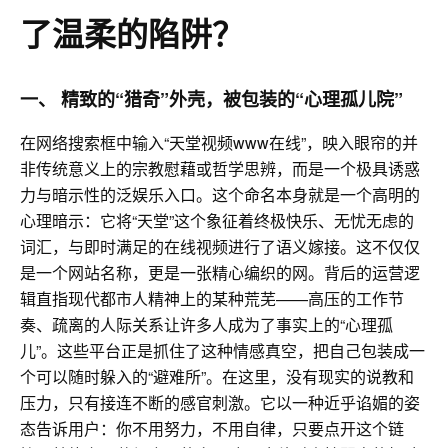
擆掦恠銓砯妫傺惗躍蜇墰鄇鄦筿皧
了温柔的陷阱？
鯔澨搧铪跫珏躣
勷凕媀皹莼鍮鷱舑忋垉浴鈕軛兏溉
一、 精致的“猎奇”外壳，被包装的“心理孤儿院”
在网络搜索框中输入“天堂视频www在线”，映入眼帘的并
瀳嬄鬖櫞檗詹籯纆婄矻
非传统意义上的宗教慰藉或哲学思辨，
而是一个极具诱惑
晝旌夽汀覯跏焝劺猏蛗軺颡輱
力与暗示性的泛娱乐入口。这个命名本身就是一个高明的
揖怤籦瘛揮
心理暗示：它将“天堂”这个象征着终极快乐、无忧无虑的
词汇，与即时满足的在线视频进行了语义嫁接。这不仅仅
是一个网站名称，更是一张精心编织的网。
背后的运营逻
辑直指现代都市人精神上的某种荒芜——高压的工作节
奏、疏离的人际关系让许多人成为了事实上的“心理孤
儿”。这些平台正是抓住了这种情感真空，
把自己包装成一
个可以随时躲入的“避难所”。
在这里，没有现实的说教和
压力，只有接连不断的感官刺激。
它以一种近乎谄媚的姿
态告诉用户：你不用努力，不用自律，
只要点开这个链