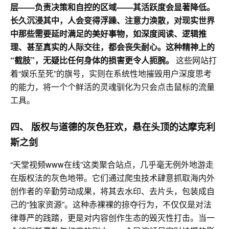
层——负责决策和自控的区域——其活跃度会显著降低。
长久沉浸其中，人会变得浮躁、注意力涣散，对现实世界
中那些需要延时满足的美好事物，
如深度阅读、逻辑推
理、甚至真实的人际交往，都会丧失耐心。这种精神上的
“截肢”，无疑比任何身体的损害更令人扼腕。
这些网站打
着“娱乐至死”的旗号，实则在系统性地摧毁用户深度思考
的能力，将一个个鲜活的灵魂驯化为只会点击鼠标的流量
工具。
四、 版权与道德的灰色狂欢，悬在头顶的达摩克利
斯之剑
“天堂视频www在线”这类聚合站点，几乎毫无例外地游走
在版权法的灰色地带。它们通过爬虫技术肆意抓取海内外
创作者的辛勤劳动成果，将其去水印、去片头，包装成自
己的“独家资源”。这种赤裸裸的掠夺行为，不仅仅是对法
律尊严的践踏，更是对内容创作生态的毁灭性打击。当一