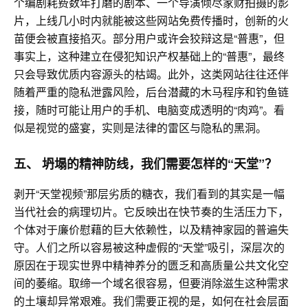
个编剧耗费数年打磨的剧本、一个导演倾尽家财拍摄的影
片，上线几小时内就能被这些网站免费传播时，创新的火
苗便会被直接掐灭。部分用户或许会狡辩这是“普惠”，
但
事实上，这种建立在侵犯知识产权基础上的“普惠”，
最终
只会导致优质内容源头的枯竭。此外，
这类网站往往还伴
随着严重的隐私泄露风险，
后台潜藏的木马程序和钓鱼链
接，随时可能让用户的手机、电脑变成透明的“肉鸡”。看
似是视觉的盛宴，实则是法律的雷区与隐私的黑洞。
五、 坍塌的精神防线，我们需要怎样的“天堂”？
剥开“天堂视频”那层劣质的糖衣，我们看到的其实是一幅
当代社会的病理切片。
它反映出在快节奏的生活压力下，
个体对于廉价慰藉的巨大依赖性，以及精神家园的普遍失
守。人们之所以容易被这种虚假的“天堂”吸引，深层次的
原因在于现实世界中精神养分的匮乏和高质量公共文化空
间的萎缩。
取缔一个域名很容易，但要消除滋生这种需求
的土壤却异常艰难。
我们需要正视的是，
如何在社会层面