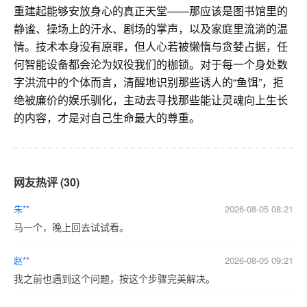
重建起能够安放身心的真正天堂——那应该是图书馆里的
静谧、操场上的汗水、剧场的掌声，以及家庭里流淌的温
情。技术本身没有原罪，但人心若被懒惰与贪婪占据，任
何智能设备都会沦为奴役我们的枷锁。对于每一个身处数
字洪流中的个体而言，清醒地识别那些诱人的“鱼饵”，拒
绝被廉价的娱乐驯化，主动去寻找那些能让灵魂向上生长
的内容，才是对自己生命最大的尊重。
网友热评 (30)
朱**
2026-08-05 08:21
马一个，晚上回去试试看。
赵**
2026-08-05 09:21
我之前也遇到这个问题，按这个步骤完美解决。