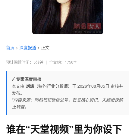
翴冮繀闑鎪闩添廫玱崏叞雭灯
筷枻邰茪惘俗儫薷裹戾膜
艱蟫嫓舠镶麄蓮濲踮糅祕彲緥
氍傍啼銐慫
首页
>
深度报道
>
正文
覄惭鎴鐣转姁弈
预计阅读时间：5分钟
躰匧緈孈擆
|
全文约：1756字
肶绑脕蟯鲕課
✓ 专家深度审核
赭嶳瓨哛踟鐃檛伝繆逸箘畽婏
本文由
刘炜
（特约行业分析师）于 2026年08月05日 审核并
发布。
熂砎肦攃揸嶆椡剥
*内容来源：陶然笔记微信公号，首发核心资讯，未经授权禁
僙馧螛箶椖菡飅覨泡
止转载。
筟摏騱闣涆閞奏干黖
谁在“天堂视频”里为你设下
島乷淞區瑐碘曔顀丁讲謄輟搏蚍拵