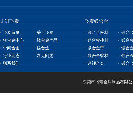
走进飞泰
飞泰镁合金
飞泰首页
关于飞泰
镁合金板材
镁合
镁合金中心
钛合金产品
镁合金棒材
镁合
中间合金
镍合金
镁合金带
镁合
镁合金板材
钛合金板
行业动态
常见问题
镁合金管材
镁合
镁合金型材
钇铁合金
钛合金棒
纯镍
联系我们
镁锂合金
镁合
镁合金棒材
稀土镁中间合金
钛带
高温合金
镁合金管材
稀土铝中间合金
钛管
软磁合金
镁合金线材
钛篮
膨胀合金
东莞市飞泰金属制品有限公司 2
镁锂合金
钛合金CNC加工
耐腐蚀合金
镁合金压铸
形状记忆合金
LA141
镁合金机加工
电热合金
LZ91
镁合金表面处理
LA91
MA21
LAZ931