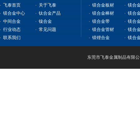
飞泰首页
关于飞泰
镁合金板材
镁合
镁合金中心
钛合金产品
镁合金棒材
镁合
中间合金
镍合金
镁合金带
镁合
镁合金板材
钛合金板
行业动态
常见问题
镁合金管材
镁合
镁合金型材
钇铁合金
钛合金棒
纯镍
联系我们
镁锂合金
镁合
镁合金棒材
稀土镁中间合金
钛带
高温合金
镁合金管材
稀土铝中间合金
钛管
软磁合金
镁合金线材
钛篮
膨胀合金
东莞市飞泰金属制品有限公司 2
镁锂合金
钛合金CNC加工
耐腐蚀合金
镁合金压铸
形状记忆合金
LA141
镁合金机加工
电热合金
LZ91
镁合金表面处理
LA91
MA21
LAZ931
LAZ933
MA18