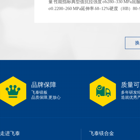
量 性能指标典型值抗拉强度 σb280–330 MPa屈
σ0.2200–260 MPa延伸率 δ8–12%硬度（HB）80
1.83 g/cm³ 左右弹性模量~45 GPa 性能指标典型...
换
品牌保障
质量可
飞泰镁板
多年研发
品质保障,更放心
造就优秀
走进飞泰
飞泰镁合金