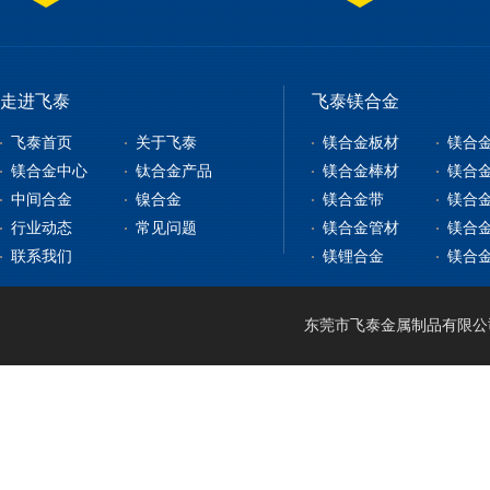
走进飞泰
飞泰镁合金
飞泰首页
关于飞泰
镁合金板材
镁合
镁合金中心
钛合金产品
镁合金棒材
镁合
中间合金
镍合金
镁合金带
镁合
镁合金板材
钛合金板
行业动态
常见问题
镁合金管材
镁合
镁合金型材
钇铁合金
钛合金棒
纯镍
联系我们
镁锂合金
镁合
镁合金棒材
稀土镁中间合金
钛带
高温合金
镁合金管材
稀土铝中间合金
钛管
软磁合金
镁合金线材
钛篮
膨胀合金
东莞市飞泰金属制品有限公司 2
镁锂合金
钛合金CNC加工
耐腐蚀合金
镁合金压铸
形状记忆合金
LA141
镁合金机加工
电热合金
LZ91
镁合金表面处理
LA91
MA21