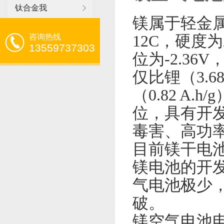
钛合金我
镁属于轻金属，
咨询热线
12C，硬度为
13559737303
位为-2.36
仅比锂（3.68
（0.82 A
位，具有开
毒害、高功
目前镁干电
镁电池的开
气电池极少，
破。
镁空气电池