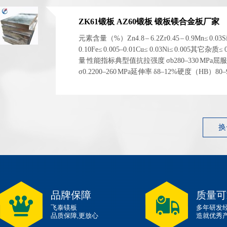
ZK61锻板 AZ60锻板 锻板镁合金板厂家
元素含量（%）Zn4.8 – 6.2Zr0.45 – 0.9Mn≤ 0.03S
0.10Fe≤ 0.005–0.01Cu≤ 0.03Ni≤ 0.005其它杂质≤
量 性能指标典型值抗拉强度 σb280–330 MPa屈
σ0.2200–260 MPa延伸率 δ8–12%硬度（HB）80
1.83 g/cm³ 左右弹性模量~45 GPa 性能指标典型...
换
品牌保障
质量可
飞泰镁板
多年研发
品质保障,更放心
造就优秀