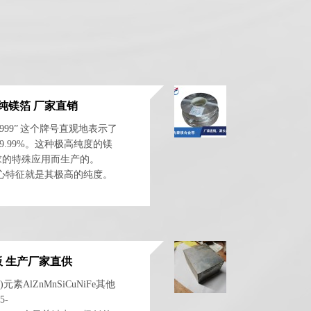
高纯镁箔 厂家直销
g9999” 这个牌号直观地表示了
9.99%。这种极高纯度的镁
求的特殊应用而生产的。
核心特征就是其极高的纯度。
Mg...
板 生产厂家直供
元素AlZnMnSiCuNiFe其他
5-