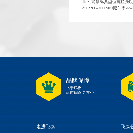
量 性能指标典型值抗拉强度 σb
σ0.2200–260 MPa延伸率 
1.83 g/cm³ 左右弹性模量~4
品牌保障
飞泰镁板
品质保障,更放心
走进飞泰
飞泰