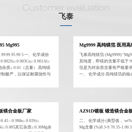
飞泰
5 Mg995
Mg9999 高纯镁箔 医用
 99.95 99.5 一、化学成份
飞泰高纯镁箔 (Mg9999) “M
02Si≤ 0.003Cu≤ 0.001Al≤
其纯度，即镁的含量不低于 9
001其他杂质≤ 0.01（总量） 高纯镁
箔是为对杂质含量有严格要
杂质控制极严，以保证耐腐蚀性与
一、 化学成分 高纯镁箔的
..
其主要化学成分大致如下： 镁 (
 锻板镁合金板厂家
AZ91D锻板 锻造镁合金
5 – 0.9Mn≤ 0.03Si≤
二、 化学成分 (典型值， wt%)
.03Ni≤ 0.005其它杂质≤ 0.30Mg余
Mg含量 (%)8.3-9.70.35-1.00.1