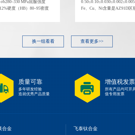
280–330 MPa屈服强度
0.50≤0.10≤0.030≤0.002≤
δ8–12%硬度（HB）80–95密度
Fe、Cu、Ni含量是AZ91D区
5 GPa 性能指标典型...
的关键，这使其耐蚀性可与压
学性能 (锻造态，典型...
换一组看看
查看更多>>
质量可靠
增值税发票
多年研发经验
所有产品均可开
造就优秀产品质量
值专用发票
镁合金
飞泰钛合金