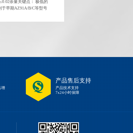
0.005≤0.02余量关键点： 极低的
别于早期AZ91A/B/C等型号
铸铝合金相媲美。三、 力
产品售后支持
具增
产品技术支持
7x24小时保障