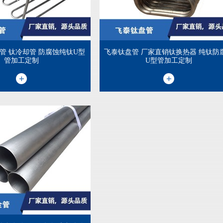
管 钛冷却管 防腐蚀纯钛U型
飞泰钛盘管 厂家直销钛换热器 纯钛防
管加工定制
U型管加工定制