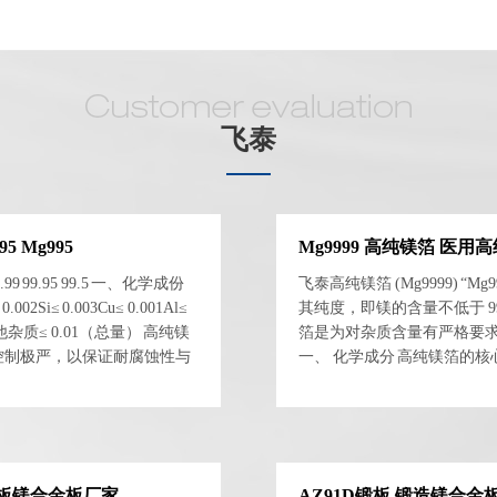
飞泰
5 Mg995
Mg9999 高纯镁箔 医用
 99.95 99.5 一、化学成份
飞泰高纯镁箔 (Mg9999) “M
02Si≤ 0.003Cu≤ 0.001Al≤
其纯度，即镁的含量不低于 9
001其他杂质≤ 0.01（总量） 高纯镁
箔是为对杂质含量有严格要
杂质控制极严，以保证耐腐蚀性与
一、 化学成分 高纯镁箔的
..
其主要化学成分大致如下： 镁 (
 锻板镁合金板厂家
AZ91D锻板 锻造镁合金