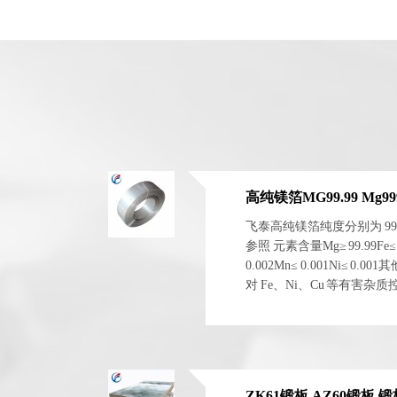
高纯镁箔MG99.99 Mg999
飞泰高纯镁箔纯度分别为 99.99
参照 元素含量Mg≥ 99.99Fe≤ 0.0
0.002Mn≤ 0.001Ni≤ 0.
对 Fe、Ni、Cu 等有害
电化学稳定性。 二、物理与.
ZK61锻板 AZ60锻板