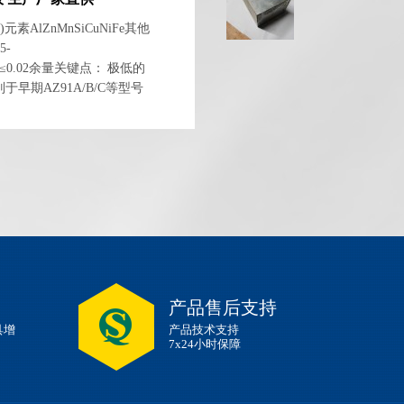
元素AlZnMnSiCuNiFe其他
5-
0.005≤0.02余量关键点： 极低的
别于早期AZ91A/B/C等型号
铸铝合金相媲美。三、 力
产品售后支持
具增
产品技术支持
7x24小时保障