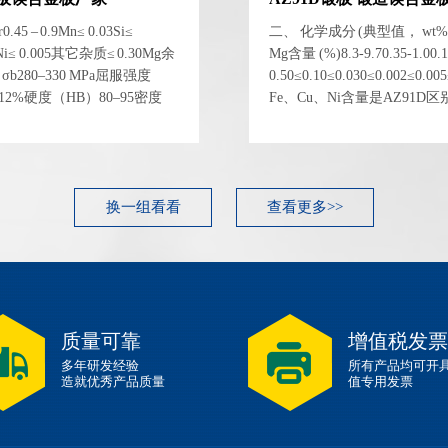
5 – 0.9Mn≤ 0.03Si≤
二、 化学成分 (典型值， wt%)
.03Ni≤ 0.005其它杂质≤ 0.30Mg余
Mg含量 (%)8.3-9.70.35-1.00.1
280–330 MPa屈服强度
0.50≤0.10≤0.030≤0.002≤
δ8–12%硬度（HB）80–95密度
Fe、Cu、Ni含量是AZ91D区
5 GPa 性能指标典型...
的关键，这使其耐蚀性可与压
学性能 (锻造态，典型...
换一组看看
查看更多>>
质量可靠
增值税发票
多年研发经验
所有产品均可开
造就优秀产品质量
值专用发票