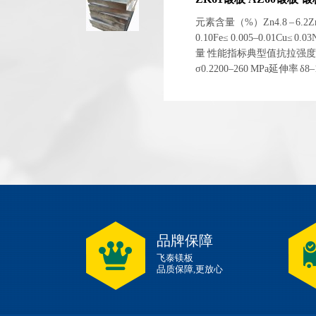
元素含量（%）Zn4.8 – 6.2Zr0.4
0.10Fe≤ 0.005–0.01Cu≤ 0
量 性能指标典型值抗拉强度 σb
σ0.2200–260 MPa延伸率 
1.83 g/cm³ 左右弹性模量~4
品牌保障
飞泰镁板
品质保障,更放心