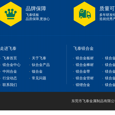
品牌保障
质量可
飞泰镁板
多年研发
品质保障,更放心
造就优秀
走进飞泰
飞泰镁合金
飞泰首页
关于飞泰
镁合金板材
镁合
镁合金中心
钛合金产品
镁合金棒材
镁合
中间合金
镍合金
镁合金带
镁合
镁合金板材
钛合金板
行业动态
常见问题
镁合金管材
镁合
镁合金型材
钇铁合金
钛合金棒
纯镍
联系我们
镁锂合金
镁合
镁合金棒材
稀土镁中间合金
钛带
高温合金
镁合金管材
稀土铝中间合金
钛管
软磁合金
镁合金线材
钛篮
膨胀合金
东莞市飞泰金属制品有限公司 2
镁锂合金
钛合金CNC加工
耐腐蚀合金
镁合金压铸
形状记忆合金