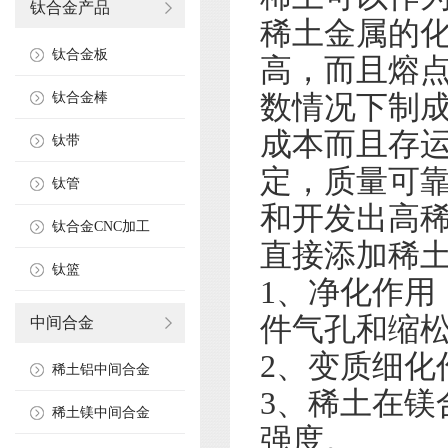
钛合金产品
稀土金属的
钛合金板
高，而且熔
数情况下制成
钛合金棒
成本而且存
钛带
定，质量可
钛管
和开发出高
钛合金CNC加工
直接添加稀
钛篮
1、净化作
件气孔和缩
中间合金
2、变质细化
稀土铝中间合金
3、稀土在
稀土镁中间合金
强度。