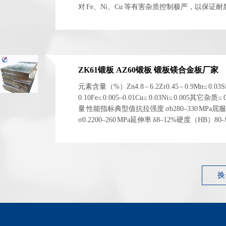
对 Fe、Ni、Cu 等有害杂质控制极严，以保证
电化学稳定性。 二、物理与...
ZK61锻板 AZ60锻板 锻板镁合金板厂家
元素含量（%）Zn4.8 – 6.2Zr0.45 – 0.9Mn≤ 0.03S
0.10Fe≤ 0.005–0.01Cu≤ 0.03Ni≤ 0.005其它杂质≤
量 性能指标典型值抗拉强度 σb280–330 MPa屈
σ0.2200–260 MPa延伸率 δ8–12%硬度（HB）80
1.83 g/cm³ 左右弹性模量~45 GPa 性能指标典型...
换