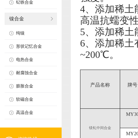
钇铁合金
4、添加稀
高温抗蠕变性
镍合金
5、添加稀土
纯镍
6、添加稀土
形状记忆合金
~200℃。
电热合金
耐腐蚀合金
产品名称
牌号
膨胀合金
软磁合金
高温合金
MY3
镁钆中间合金
MY2