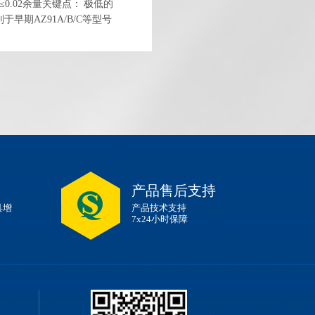
0.005≤0.02余量关键点： 极低的
别于早期AZ91A/B/C等型号
铸铝合金相媲美。三、 力
产品售后支持
具增
产品技术支持
7x24小时保障