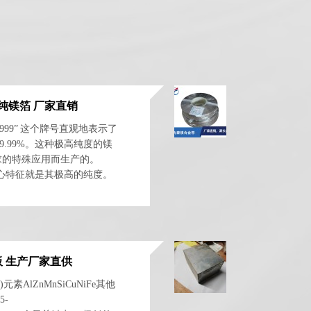
高纯镁箔 厂家直销
g9999” 这个牌号直观地表示了
9.99%。这种极高纯度的镁
求的特殊应用而生产的。
核心特征就是其极高的纯度。
Mg...
板 生产厂家直供
元素AlZnMnSiCuNiFe其他
5-