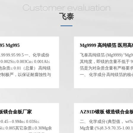
飞泰
5 Mg995
Mg9999 高纯镁箔 医用
 99.95 99.5 一、化学成份
飞泰高纯镁箔 (Mg9999) “M
02Si≤ 0.003Cu≤ 0.001Al≤
其纯度，即镁的含量不低于 9
001其他杂质≤ 0.01（总量） 高纯镁
箔是为对杂质含量有严格要
杂质控制极严，以保证耐腐蚀性与
一、 化学成分 高纯镁箔的
..
其主要化学成分大致如下： 镁 (
 锻板镁合金板厂家
AZ91D锻板 锻造镁合金
5 – 0.9Mn≤ 0.03Si≤
二、 化学成分 (典型值， wt%)
.03Ni≤ 0.005其它杂质≤ 0.30Mg余
Mg含量 (%)8.3-9.70.35-1.00.1