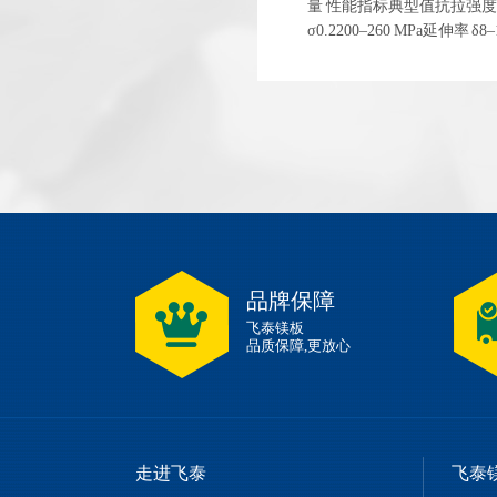
量 性能指标典型值抗拉强度 σb
σ0.2200–260 MPa延伸率 
1.83 g/cm³ 左右弹性模量~4
品牌保障
飞泰镁板
品质保障,更放心
走进飞泰
飞泰