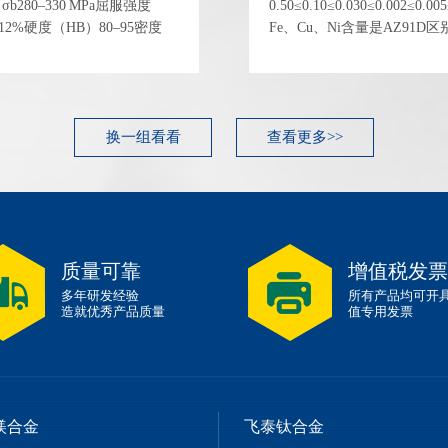
280–330 MPa屈服强度
0.50≤0.10≤0.030≤0.002≤
δ8–12%硬度（HB）80–95密度
Fe、Cu、Ni含量是AZ91D区
5 GPa 性能指标典型...
的关键，这使其耐蚀性可与压
学性能 (锻造态，典型...
换一组看看
查看更多>>
质量可靠
增值税发票
多年研发经验
所有产品均可开
造就优秀产品质量
值专用发票
镁合金
飞泰钛合金