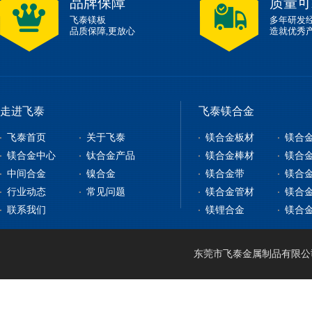
品牌保障
质量可
飞泰镁板
多年研发
品质保障,更放心
造就优秀
走进飞泰
飞泰镁合金
飞泰首页
关于飞泰
镁合金板材
镁合
镁合金中心
钛合金产品
镁合金棒材
镁合
中间合金
镍合金
镁合金带
镁合
镁合金板材
钛合金板
行业动态
常见问题
镁合金管材
镁合
镁合金型材
钇铁合金
钛合金棒
纯镍
联系我们
镁锂合金
镁合
镁合金棒材
稀土镁中间合金
钛带
高温合金
镁合金管材
稀土铝中间合金
钛管
软磁合金
镁合金线材
钛篮
膨胀合金
东莞市飞泰金属制品有限公司 2
镁锂合金
钛合金CNC加工
耐腐蚀合金
镁合金压铸
形状记忆合金
LA141
镁合金机加工
电热合金