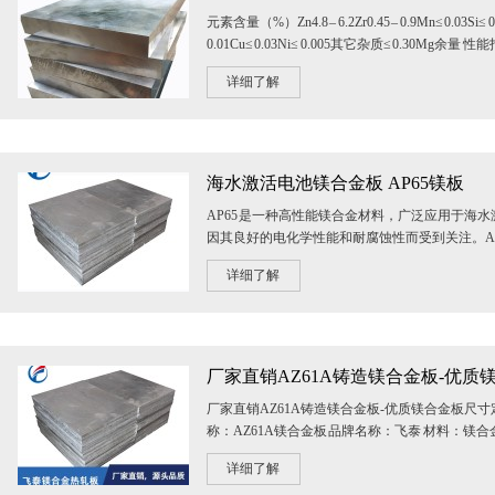
元素含量（%）Zn4.8 – 6.2Zr0.45 – 0.9Mn≤ 0.03Si≤ 0.
0.01Cu≤ 0.03Ni≤ 0.005其它杂质≤ 0.30Mg余量
拉强度 σb280–330 MPa屈...
详细了解
海水激活电池镁合金板 AP65镁板
AP65 是一种高性能镁合金材料，广泛应用于海
因其良好的电化学性能和耐腐蚀性而受到关注。AP
含有铝（Al）、锌（Zn）、锰（Mn）等微...
详细了解
厂家直销AZ61A铸造镁合金板-优质镁合金板尺寸
称：AZ61A镁合金板 品牌名称：飞泰 材料：镁合
AZ61A 尺寸：咨询定制 颜色...
详细了解