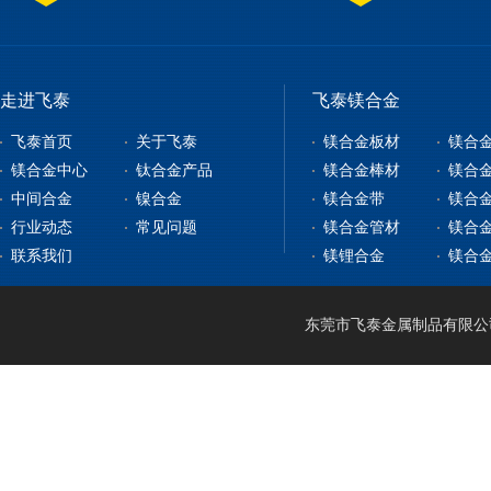
走进飞泰
飞泰镁合金
飞泰首页
关于飞泰
镁合金板材
镁合
镁合金中心
钛合金产品
镁合金棒材
镁合
中间合金
镍合金
镁合金带
镁合
镁合金板材
钛合金板
行业动态
常见问题
镁合金管材
镁合
镁合金型材
钇铁合金
钛合金棒
纯镍
联系我们
镁锂合金
镁合
镁合金棒材
稀土镁中间合金
钛带
高温合金
镁合金管材
稀土铝中间合金
钛管
软磁合金
镁合金线材
钛篮
膨胀合金
东莞市飞泰金属制品有限公司 2
镁锂合金
钛合金CNC加工
耐腐蚀合金
镁合金压铸
形状记忆合金
LA141
镁合金机加工
电热合金
LZ91
镁合金表面处理
LA91
MA21