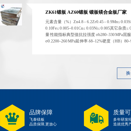
ZK61锻板 AZ60锻板 锻板镁合金板厂家
元素含量（%）Zn4.8 – 6.2Zr0.45 – 0.9Mn≤ 0.03S
0.10Fe≤ 0.005–0.01Cu≤ 0.03Ni≤ 0.005其它杂质≤
量 性能指标典型值抗拉强度 σb280–330 MPa屈
σ0.2200–260 MPa延伸率 δ8–12%硬度（HB）80
1.83 g/cm³ 左右弹性模量~45 GPa 性能指标典型...
换
品牌保障
质量可
飞泰镁板
多年研发
品质保障,更放心
造就优秀