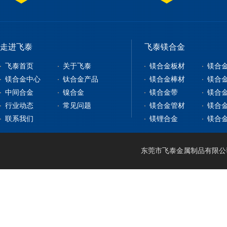
走进飞泰
飞泰镁合金
飞泰首页
关于飞泰
镁合金板材
镁合
镁合金中心
钛合金产品
镁合金棒材
镁合
中间合金
镍合金
镁合金带
镁合
镁合金板材
钛合金板
行业动态
常见问题
镁合金管材
镁合
镁合金型材
钇铁合金
钛合金棒
纯镍
联系我们
镁锂合金
镁合
镁合金棒材
稀土镁中间合金
钛带
高温合金
镁合金管材
稀土铝中间合金
钛管
软磁合金
镁合金线材
钛篮
膨胀合金
东莞市飞泰金属制品有限公司 2
镁锂合金
钛合金CNC加工
耐腐蚀合金
镁合金压铸
形状记忆合金
LA141
镁合金机加工
电热合金
LZ91
镁合金表面处理
LA91
MA21