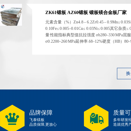
ZK61锻板 AZ60锻板 锻板镁合金板厂家
元素含量（%）Zn4.8 – 6.2Zr0.45 – 0.9Mn≤ 0.03S
0.10Fe≤ 0.005–0.01Cu≤ 0.03Ni≤ 0.005其它杂质≤
量 性能指标典型值抗拉强度 σb280–330 MPa屈
σ0.2200–260 MPa延伸率 δ8–12%硬度（HB）80
1.83 g/cm³ 左右弹性模量~45 GPa 性能指标典型...
换
品牌保障
质量可
飞泰镁板
多年研发
品质保障,更放心
造就优秀