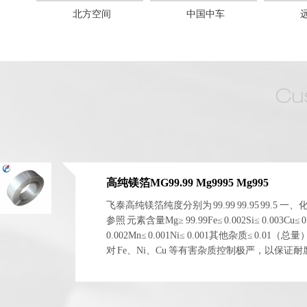
北方空间
中国中车
高纯镁箔MG99.99 Mg9995 Mg995
飞泰高纯镁箔纯度分别为 99.99 99.95 99.5 一
参照 元素含量Mg≥ 99.99Fe≤ 0.002Si≤ 0.003Cu≤ 0
0.002Mn≤ 0.001Ni≤ 0.001其他杂质≤ 0.01（总
对 Fe、Ni、Cu 等有害杂质控制极严，以保证
电化学稳定性。 二、物理与...