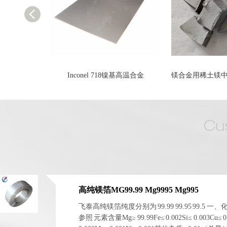
基高温合金
镁合金用稀土镁中间合金 厂家生产镁中间合金
N200 纯镍带 N
高纯镁箔MG99.99 Mg9995 Mg995
飞泰高纯镁箔纯度分别为 99.99 99.95 99.5 一
参照 元素含量Mg≥ 99.99Fe≤ 0.002Si≤ 0.003Cu≤ 0