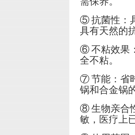
需保养。
⑤ 抗菌性
具有天然的
⑥ 不粘效
全不粘。
⑦ 节能：省
锅和合金锅
⑧ 生物亲合
敏，医疗上已