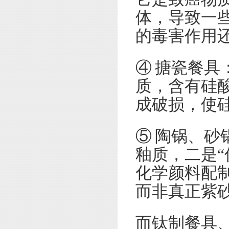
体，导致一
的毒害作用
④ 搪瓷餐
质，含有硅
成破损，使
⑤ 陶锅、
釉质，二是“
化学颜料配
而非真正紫
而钛制餐具