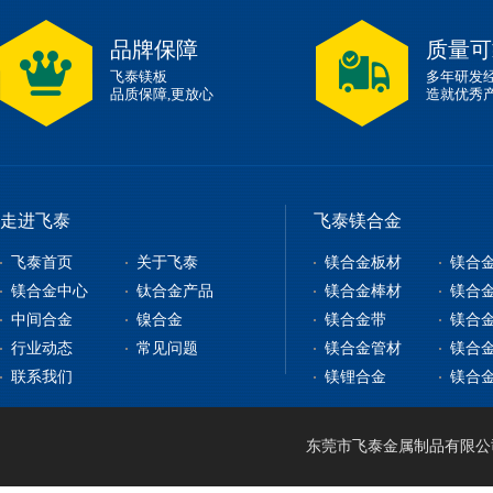
品牌保障
质量可
飞泰镁板
多年研发
品质保障,更放心
造就优秀
走进飞泰
飞泰镁合金
飞泰首页
关于飞泰
镁合金板材
镁合
镁合金中心
钛合金产品
镁合金棒材
镁合
中间合金
镍合金
镁合金带
镁合
镁合金板材
钛合金板
行业动态
常见问题
镁合金管材
镁合
镁合金型材
钇铁合金
钛合金棒
纯镍
联系我们
镁锂合金
镁合
镁合金棒材
稀土镁中间合金
钛带
高温合金
镁合金管材
稀土铝中间合金
钛管
软磁合金
镁合金线材
钛篮
膨胀合金
东莞市飞泰金属制品有限公司 2
镁锂合金
钛合金CNC加工
耐腐蚀合金