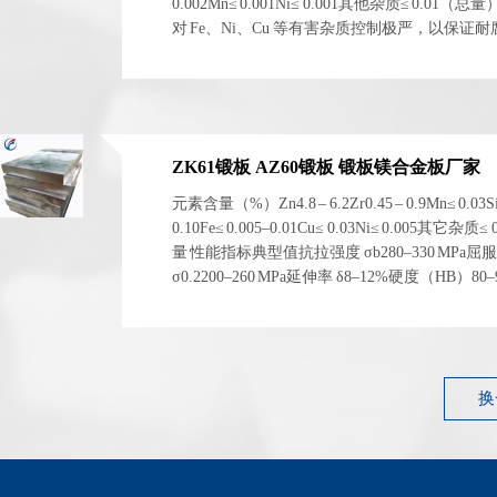
0.002Mn≤ 0.001Ni≤ 0.001其他杂质≤ 0.01（总
对 Fe、Ni、Cu 等有害杂质控制极严，以保证
电化学稳定性。 二、物理与...
ZK61锻板 AZ60锻板 锻板镁合金板厂家
元素含量（%）Zn4.8 – 6.2Zr0.45 – 0.9Mn≤ 0.03S
0.10Fe≤ 0.005–0.01Cu≤ 0.03Ni≤ 0.005其它杂质≤
量 性能指标典型值抗拉强度 σb280–330 MPa屈
σ0.2200–260 MPa延伸率 δ8–12%硬度（HB）80
1.83 g/cm³ 左右弹性模量~45 GPa 性能指标典型...
换