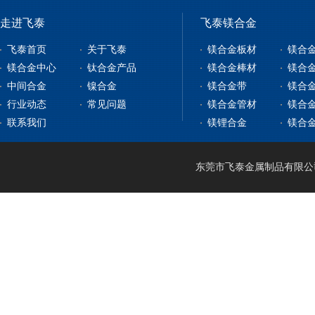
走进飞泰
飞泰镁合金
飞泰首页
关于飞泰
镁合金板材
镁合
镁合金中心
钛合金产品
镁合金棒材
镁合
中间合金
镍合金
镁合金带
镁合
镁合金板材
钛合金板
行业动态
常见问题
镁合金管材
镁合
镁合金型材
钇铁合金
钛合金棒
纯镍
联系我们
镁锂合金
镁合
镁合金棒材
稀土镁中间合金
钛带
高温合金
镁合金管材
稀土铝中间合金
钛管
软磁合金
镁合金线材
钛篮
膨胀合金
东莞市飞泰金属制品有限公司 2
镁锂合金
钛合金CNC加工
耐腐蚀合金
镁合金压铸
形状记忆合金
LA141
镁合金机加工
电热合金
LZ91
镁合金表面处理
LA91
MA21
LAZ931
LAZ933