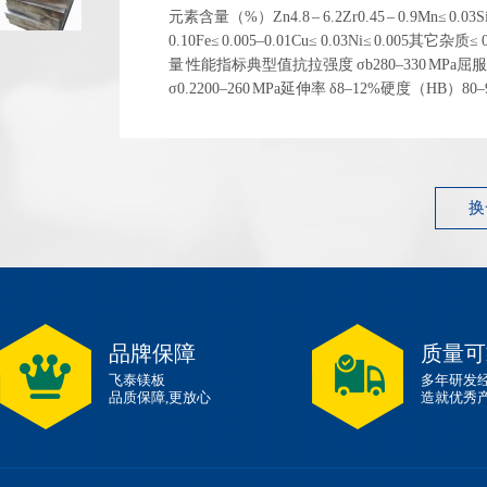
元素含量（%）Zn4.8 – 6.2Zr0.45 – 0.9Mn≤ 0.03S
0.10Fe≤ 0.005–0.01Cu≤ 0.03Ni≤ 0.005其它杂质≤
量 性能指标典型值抗拉强度 σb280–330 MPa屈
σ0.2200–260 MPa延伸率 δ8–12%硬度（HB）80
1.83 g/cm³ 左右弹性模量~45 GPa 性能指标典型...
换
品牌保障
质量可
飞泰镁板
多年研发
品质保障,更放心
造就优秀