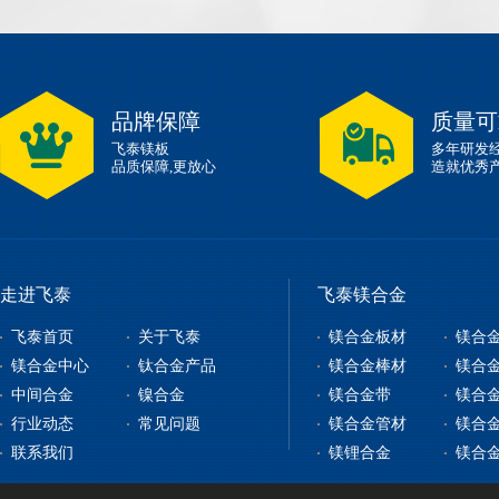
品牌保障
质量可
飞泰镁板
多年研发
品质保障,更放心
造就优秀
走进飞泰
飞泰镁合金
飞泰首页
关于飞泰
镁合金板材
镁合
镁合金中心
钛合金产品
镁合金棒材
镁合
中间合金
镍合金
镁合金带
镁合
镁合金板材
钛合金板
行业动态
常见问题
镁合金管材
镁合
镁合金型材
钇铁合金
钛合金棒
纯镍
联系我们
镁锂合金
镁合
镁合金棒材
稀土镁中间合金
钛带
高温合金
镁合金管材
稀土铝中间合金
钛管
软磁合金