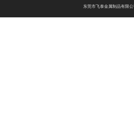
镁合金线材
钛篮
膨胀合金
东莞市飞泰金属制品有限公司 2
镁锂合金
钛合金CNC加工
耐腐蚀合金
镁合金压铸
形状记忆合金
LA141
镁合金机加工
电热合金
LZ91
镁合金表面处理
LA91
MA21
LAZ931
LAZ933
MA18