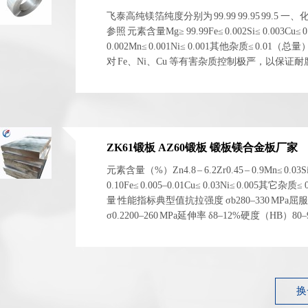
飞泰高纯镁箔纯度分别为 99.99 99.95 99.5 一
参照 元素含量Mg≥ 99.99Fe≤ 0.002Si≤ 0.003Cu≤ 0
0.002Mn≤ 0.001Ni≤ 0.001其他杂质≤ 0.01（总
对 Fe、Ni、Cu 等有害杂质控制极严，以保证
电化学稳定性。 二、物理与...
ZK61锻板 AZ60锻板 锻板镁合金板厂家
元素含量（%）Zn4.8 – 6.2Zr0.45 – 0.9Mn≤ 0.03S
0.10Fe≤ 0.005–0.01Cu≤ 0.03Ni≤ 0.005其它杂质≤
量 性能指标典型值抗拉强度 σb280–330 MPa屈
σ0.2200–260 MPa延伸率 δ8–12%硬度（HB）80
1.83 g/cm³ 左右弹性模量~45 GPa 性能指标典型...
换