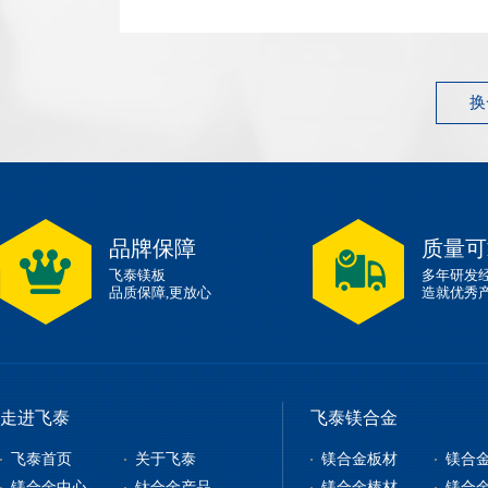
1.83 g/cm³ 左右弹性模量~45 GPa 性能指标典型...
换
品牌保障
质量可
飞泰镁板
多年研发
品质保障,更放心
造就优秀
走进飞泰
飞泰镁合金
飞泰首页
关于飞泰
镁合金板材
镁合
镁合金中心
钛合金产品
镁合金棒材
镁合