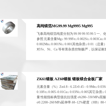
高纯镁箔MG99.99 Mg9995 Mg995
飞泰高纯镁箔纯度分别为 99.99 99.95 99.5 一
参照 元素含量Mg≥ 99.99Fe≤ 0.002Si≤ 0.003Cu≤ 0
0.002Mn≤ 0.001Ni≤ 0.001其他杂质≤ 0.01（总
对 Fe、Ni、Cu 等有害杂质控制极严，以保证
电化学稳定性。 二、物理与...
ZK61锻板 AZ60锻板 锻板镁合金板厂家
元素含量（%）Zn4.8 – 6.2Zr0.45 – 0.9Mn≤ 0.03S
0.10Fe≤ 0.005–0.01Cu≤ 0.03Ni≤ 0.005其它杂质≤
量 性能指标典型值抗拉强度 σb280–330 MPa屈
σ0.2200–260 MPa延伸率 δ8–12%硬度（HB）80