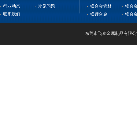
镁合金板材
钛合金板
行业动态
常见问题
镁合金管材
镁合
镁合金型材
钇铁合金
钛合金棒
纯镍
联系我们
镁锂合金
镁合
镁合金棒材
稀土镁中间合金
钛带
高温合金
镁合金管材
稀土铝中间合金
钛管
软磁合金
镁合金线材
钛篮
膨胀合金
东莞市飞泰金属制品有限公司 2
镁锂合金
钛合金CNC加工
耐腐蚀合金
镁合金压铸
形状记忆合金
LA141
镁合金机加工
电热合金
LZ91
镁合金表面处理
LA91
MA21
LAZ931
LAZ933
MA18