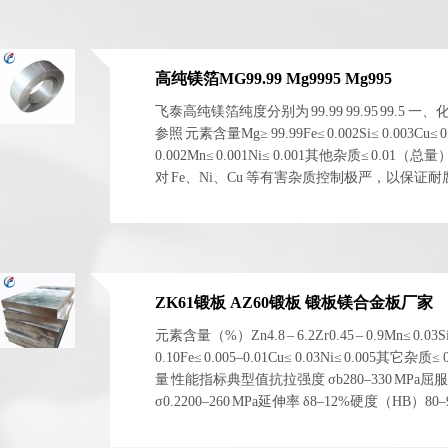
高纯镁箔MG99.99 Mg9995 Mg995
飞泰高纯镁箔纯度分别为 99.99 99.95 99.5 一
参照 元素含量Mg≥ 99.99Fe≤ 0.002Si≤ 0.003Cu≤ 0
0.002Mn≤ 0.001Ni≤ 0.001其他杂质≤ 0.01（总
对 Fe、Ni、Cu 等有害杂质控制极严，以保证
电化学稳定性。 二、物理与...
ZK61锻板 AZ60锻板 锻板镁合金板厂家
元素含量（%）Zn4.8 – 6.2Zr0.45 – 0.9Mn≤ 0.03S
0.10Fe≤ 0.005–0.01Cu≤ 0.03Ni≤ 0.005其它杂质≤
量 性能指标典型值抗拉强度 σb280–330 MPa屈
σ0.2200–260 MPa延伸率 δ8–12%硬度（HB）80
1.83 g/cm³ 左右弹性模量~45 GPa 性能指标典型...