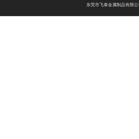
镁合金线材
钛篮
膨胀合金
东莞市飞泰金属制品有限公司 2
镁锂合金
钛合金CNC加工
耐腐蚀合金
镁合金压铸
形状记忆合金
LA141
镁合金机加工
电热合金
LZ91
镁合金表面处理
LA91
MA21
LAZ931
LAZ933
MA18