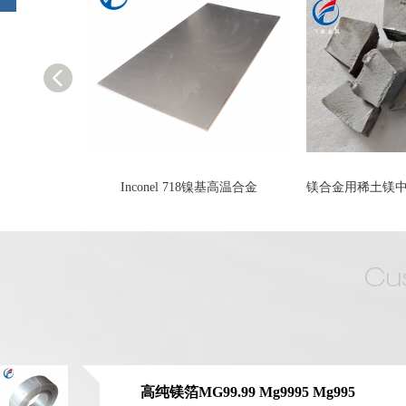
基高温合金
镁合金用稀土镁中间合金 厂家生产镁中间合金
N200 纯镍带 N
高纯镁箔MG99.99 Mg9995 Mg995