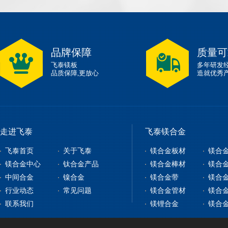
品牌保障
质量可
飞泰镁板
多年研发
品质保障,更放心
造就优秀
走进飞泰
飞泰镁合金
飞泰首页
关于飞泰
镁合金板材
镁合
镁合金中心
钛合金产品
镁合金棒材
镁合
中间合金
镍合金
镁合金带
镁合
镁合金板材
钛合金板
行业动态
常见问题
镁合金管材
镁合
镁合金型材
钇铁合金
钛合金棒
纯镍
联系我们
镁锂合金
镁合
镁合金棒材
稀土镁中间合金
钛带
高温合金
镁合金管材
稀土铝中间合金
钛管
软磁合金