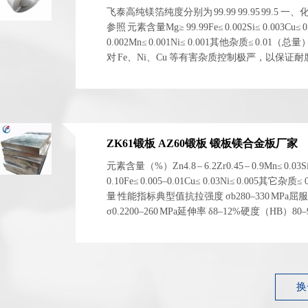
飞泰高纯镁箔纯度分别为 99.99 99.95 99.5 一
参照 元素含量Mg≥ 99.99Fe≤ 0.002Si≤ 0.003Cu≤ 0
0.002Mn≤ 0.001Ni≤ 0.001其他杂质≤ 0.01（总
对 Fe、Ni、Cu 等有害杂质控制极严，以保证
电化学稳定性。 二、物理与...
ZK61锻板 AZ60锻板 锻板镁合金板厂家
元素含量（%）Zn4.8 – 6.2Zr0.45 – 0.9Mn≤ 0.03S
0.10Fe≤ 0.005–0.01Cu≤ 0.03Ni≤ 0.005其它杂质≤
量 性能指标典型值抗拉强度 σb280–330 MPa屈
σ0.2200–260 MPa延伸率 δ8–12%硬度（HB）80
1.83 g/cm³ 左右弹性模量~45 GPa 性能指标典型...
换